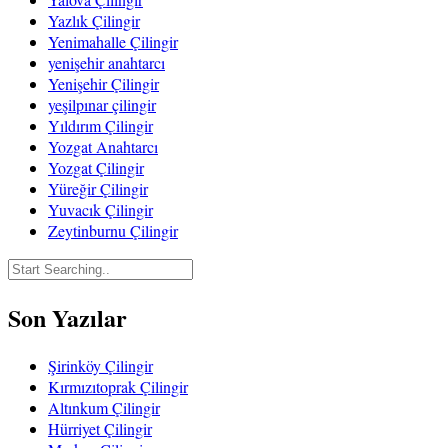
Yazlık Çilingir
Yenimahalle Çilingir
yenişehir anahtarcı
Yenişehir Çilingir
yeşilpınar çilingir
Yıldırım Çilingir
Yozgat Anahtarcı
Yozgat Çilingir
Yüreğir Çilingir
Yuvacık Çilingir
Zeytinburnu Çilingir
Son Yazılar
Şirinköy Çilingir
Kırmızıtoprak Çilingir
Altınkum Çilingir
Hürriyet Çilingir