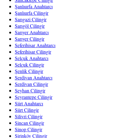
Şanlıurfa Anahtarcı
Şanlıurfa Çilingir
Sarıgazi Çilingir
Sarıgöl Çilingir
Sarıyer Anahtarcı
Sarıyer Çilingir
Seferihisar Anahtarcı
Seferihisar Çilingir
Selçuk Anahtarcı
Selçuk Çilingir
Şenlik Çilingir
Serdivan Anahtarcı
Serdivan Çilingir
Seyhan Çilingir
Seyrantepe Çilingir
Siirt Anahtarcı
Siirt Çilingir
Silivri Çilingir
Sincan Çilingir
Sinop Çilingir
Şirinköy Çilingir