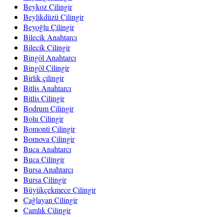
Beykoz Çilingir
Beylikdüzü Çilingir
Beyoğlu Çilingir
Bilecik Anahtarcı
Bilecik Çilingir
Bingöl Anahtarcı
Bingöl Çilingir
Birlik çilingir
Bitlis Anahtarcı
Bitlis Çilingir
Bodrum Çilingir
Bolu Çilingir
Bomonti Çilingir
Bornova Çilingir
Buca Anahtarcı
Buca Çilingir
Bursa Anahtarcı
Bursa Çilingir
Büyükçekmece Çilingir
Çağlayan Çilingir
Çamlık Çilingir