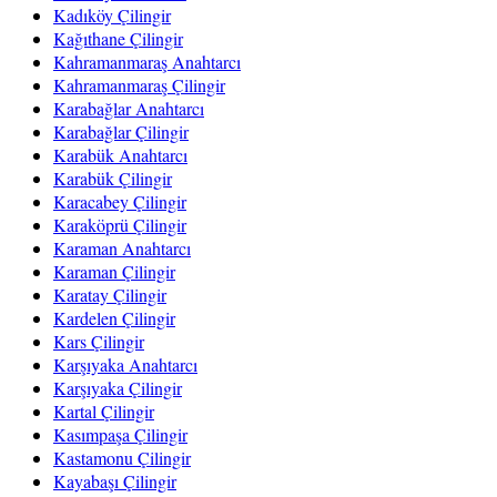
Kadıköy Çilingir
Kağıthane Çilingir
Kahramanmaraş Anahtarcı
Kahramanmaraş Çilingir
Karabağlar Anahtarcı
Karabağlar Çilingir
Karabük Anahtarcı
Karabük Çilingir
Karacabey Çilingir
Karaköprü Çilingir
Karaman Anahtarcı
Karaman Çilingir
Karatay Çilingir
Kardelen Çilingir
Kars Çilingir
Karşıyaka Anahtarcı
Karşıyaka Çilingir
Kartal Çilingir
Kasımpaşa Çilingir
Kastamonu Çilingir
Kayabaşı Çilingir