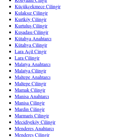
Küçükçekmece Çilingir
Kulaksız Çilingir
Kurtköy Çilingir
Kurtuluş Çilingir
Kuşadası Çilingir
Kütahya Anahtarcı
Kütahya Çilingir
Lara Açil Çingir
Lara Çilingir
Malatya Anahtarcı
Malatya Çilingir
Maltepe Anahtarcı
Maltepe Çilingir
Mamak Çilingir
Manisa Anahtarcı
Manisa Çilingir
Mardin Çilingir
Marmaris Çilingir
Mecidiyeköy Çilingir
Menderes Anahtarcı
Menderes Çilingir