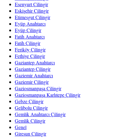
Esenyurt Çilingir
Eskişehir Çilingir
Etimesgut Çilingir
Eyüp Anahtarcı
Eyüp Çilingir
Fatih Anahtarcı
Fatih Çilingir
Feriköy Çilingir
Fethiye Çilingir
Gaziantep Anahtarcı
Gaziantep Çilingir
Gaziemir Anahtarcı
Gaziemir Çilingir
Gaziosmanpaşa Çilingir
Gaziosmanpaşa Karlıtepe Çilingir
Gebze Çilingir
Gelibolu Çilingir
Gemlik Anahtarcı Çilingir
Gemlik Çilingir
Genel
Giresun Çilingir