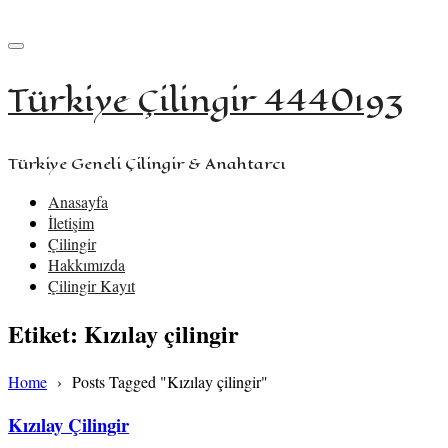
+90 533 957 61 58
iletisim@turkiyecilingir.com
Türkiye Çilingir 4440193
Türkiye Geneli Çilingir & Anahtarcı
Anasayfa
İletişim
Çilingir
Hakkımızda
Çilingir Kayıt
Etiket:
Kızılay çilingir
Home
›
Posts Tagged "Kızılay çilingir"
Kızılay Çilingir