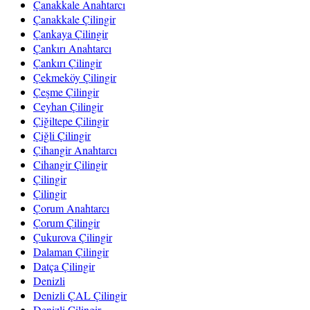
Çanakkale Anahtarcı
Çanakkale Çilingir
Çankaya Çilingir
Çankırı Anahtarcı
Çankırı Çilingir
Çekmeköy Çilingir
Çeşme Çilingir
Ceyhan Çilingir
Çiğiltepe Çilingir
Çiğli Çilingir
Çihangir Anahtarcı
Cihangir Çilingir
Çilingir
Çilingir
Çorum Anahtarcı
Çorum Çilingir
Çukurova Çilingir
Dalaman Çilingir
Datça Çilingir
Denizli
Denizli ÇAL Çilingir
Denizli Çilingir