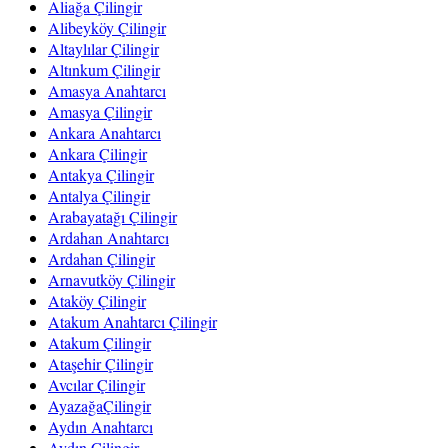
Aliağa Çilingir
Alibeyköy Çilingir
Altaylılar Çilingir
Altınkum Çilingir
Amasya Anahtarcı
Amasya Çilingir
Ankara Anahtarcı
Ankara Çilingir
Antakya Çilingir
Antalya Çilingir
Arabayatağı Çilingir
Ardahan Anahtarcı
Ardahan Çilingir
Arnavutköy Çilingir
Ataköy Çilingir
Atakum Anahtarcı Çilingir
Atakum Çilingir
Ataşehir Çilingir
Avcılar Çilingir
AyazağaÇilingir
Aydın Anahtarcı
Aydın Çilingir