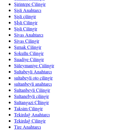
Şirintepe Çilingir
Şişli Anahtarcı
Şişli çilingir
Şİşli Çilingir
Şişli Çilingir
Sivas Anahtarcı
Sivas Çilingir
Şırnak Çilingir
Sokullu Çilingir
Suadiye Çilingir
Süleymaniye Çiilingir
Sultabeyli Anahtarcı
sultabeyli oto çilingir
sultanbeyli anahtarcı
Sultanbeyli Çilingir
Sultanebyli çilingir
Sultangazi Çİlingir
Taksim Çilingir
Tekirdağ Anahtarcı
Tekirdağ Çilingir
Tire Anahtarcı