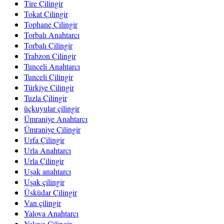
Tire Çilingir
Tokat Çilingir
Tophane Çilingir
Torbalı Anahtarcı
Torbalı Çilingir
Trabzon Çilingir
Tunceli Anahtarcı
Tunceli Çilingir
Türkiye Çilingir
Tuzla Çilingir
üçkuyular çilingir
Ümraniye Anahtarcı
Ümraniye Çilingir
Urfa Çilingir
Urla Anahtarcı
Urla Çilingir
Uşak anahtarcı
Uşak çilingir
Üsküdar Çilingir
Van çilingir
Yalova Anahtarcı
Yalova Çilingir