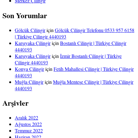
Merkez Çilingir
Son Yorumlar
Gölcük Çilingir
için
Gölcük Çilingir Telefonu 0533 957 6158
| Türkiye Çilingir 4440193
Karşıyaka Çilingir
için
Bostanlı Çilingir | Türkiye Çilingir
4440193
Karşıyaka Çilingir
için
İzmir Bostanlı Çilingir | Türkiye
Çilingir 4440193
Konya Çilingir
için
Fetih Mahallesi Çilingir | Türkiye Çilingir
4440193
Muğla Çilingir
için
Muğla Menteşe Çilingir | Türkiye Çilingir
4440193
Arşivler
Aralık 2022
Ağustos 2022
Temmuz 2022
Haziran 2022