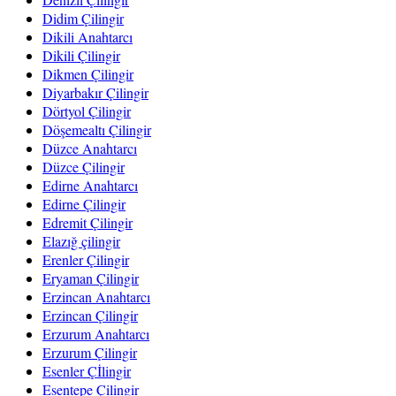
Didim Çilingir
Dikili Anahtarcı
Dikili Çilingir
Dikmen Çilingir
Diyarbakır Çilingir
Dörtyol Çilingir
Döşemealtı Çilingir
Düzce Anahtarcı
Düzce Çilingir
Edirne Anahtarcı
Edirne Çilingir
Edremit Çilingir
Elazığ çilingir
Erenler Çilingir
Eryaman Çilingir
Erzincan Anahtarcı
Erzincan Çilingir
Erzurum Anahtarcı
Erzurum Çilingir
Esenler Çİlingir
Esentepe Çilingir