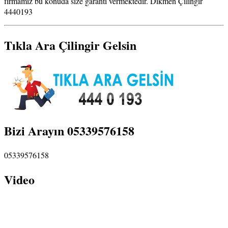
firmamız bu konuda size garanti vermektedir. Dikmen Çilingir
4440193
Tıkla Ara Çilingir Gelsin
Bizi Arayın 05339576158
05339576158
Video