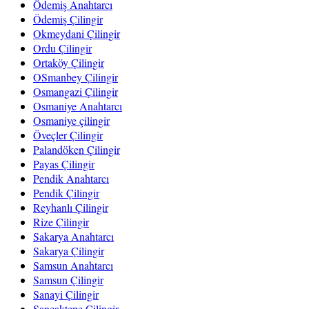
Ödemiş Anahtarcı
Ödemiş Çilingir
Okmeydani Çilingir
Ordu Çilingir
Ortaköy Çilingir
OSmanbey Çilingir
Osmangazi Çilingir
Osmaniye Anahtarcı
Osmaniye çilingir
Öveçler Çilingir
Palandöken Çilingir
Payas Çilingir
Pendik Anahtarcı
Pendik Çilingir
Reyhanlı Çilingir
Rize Çilingir
Sakarya Anahtarcı
Sakarya Çilingir
Samsun Anahtarcı
Samsun Çilingir
Sanayi Çilingir
Sancaktepe Çilingir