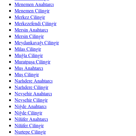
Menemen Anahtarcı
Menemen Çilingir
Merkez Çilingir
Merkezefendi Çilingir
Mersin Anahtarcı
Mersin Çilingir
Meydankavağı Çilingir
Milas Çilingir
Muğla Çilingir
Muratpaşa Çilingir
Muş Anahtarcı
Muş Çilingir
Narlıdere Anahtarcı
Narlıdere Çilingir
Nevşehir Anahtarcı
Nevşehir Çilingir
Niğde Anahtarcı
Niğde Çilingir
Nilüfer Anahtarcı
Nilüfer Çilingir
Nurtepe Çilingir