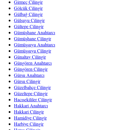
Girmeç Çilingir
Gölcük Çilingir
Gülbağ Çilingir
Gülsuyu Çilingir
Gültepe Çilingir
Gümüşhane Anahtarcı
Gümüşhane Çilingir
Gümüşsuyu Anahtarcı
Gümüşsuyu Çilingir
Günaltay Çilingir
Güngören Anahtarcı
Güngören Çilingir
Gürsu Anahtarcı
Gürsu Çilingir
Güzelbahçe Çilingir
Güzeltepe Çilingir
Hacısekililer Çilingir
Hakkari Anahtarcı
Hakkari Çilingir
Hamidiye Çilingir
Harbiye Çilingir
Hatay Çilingir