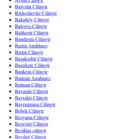
Bağcılar Çilingir
BAhçelievler Çilingir
Bakırköy Çilingir
Balçova Çilingir
Balıkesir Çilingir
Bandırma Çilingir
Bartın Anahtarcı
Bartın Çilingir
Başakşehir Çilingir
Başiskele Çilingir
Batıkent Çilingir
Batman Anahtarcı
Batman Çilingir
Bayındır Çilingir
Bayraklı Çilingir
Bayrampaşa Çilingir
Bebek Çilingir
Bergama Çilingir
Beşevler Çilingir
Beşiktaş çilingir
Beydağ Çilingir