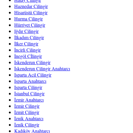
Haznedar Çilingir
Hisarüstü Çilingir
Hurma Çilingir
Hürriyet Çilingir
Iğdır Çilingir
İlkadım Çilingir
İlker Çilingir
İncirli Çilingir
İnegöl Çİlingir
İskenderun Çilingir
İskenderun Çilingir Anahtarcı
Isparta Acil Çilingir
Isparta Anahtarcı
Isparta Çilingir
İstanbul Çilingir
İzmir Anahtarcı
İzmir Çilingir
İzmit Çilingir
İznik Anahtarcı
İznik Çilingir
Kadıköy Anahtarcı