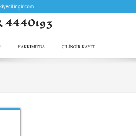
iyecilingir.com
R 4440193
R
HAKKIMIZDA
ÇILINGIR KAYIT