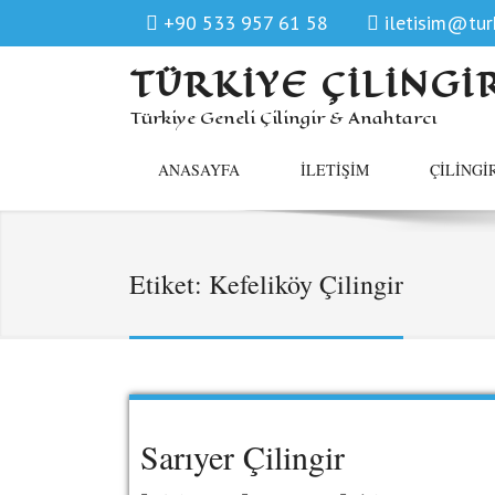
+90 533 957 61 58
iletisim@turk
TÜRKIYE ÇILINGI
Türkiye Geneli Çilingir & Anahtarcı
ANASAYFA
İLETIŞIM
ÇILINGI
Etiket:
Kefeliköy Çilingir
Sarıyer Çilingir