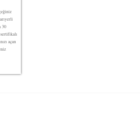
çeğiniz
arıyerli
a 30
ertifikalı
ınızı açan
eniz