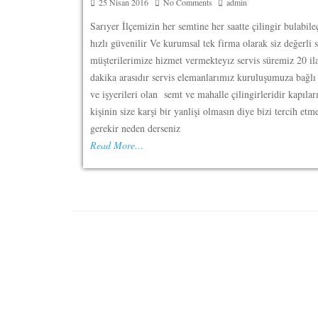
25 Nisan 2016
No Comments
admin
Sarıyer İlçemizin her semtine her saatte çilingir bulabile
hızlı güvenilir Ve kurumsal tek firma olarak siz değerli s
müşterilerimize hizmet vermekteyız servis süremiz 20 il
dakika arasıdır servis elemanlarımız kuruluşumuza bağlı s
ve işyerileri olan semt ve mahalle çilingirleridir kapılar
kişinin size karşi bir yanlişi olmasın diye bizi tercih etm
gerekir neden derseniz
Read More…