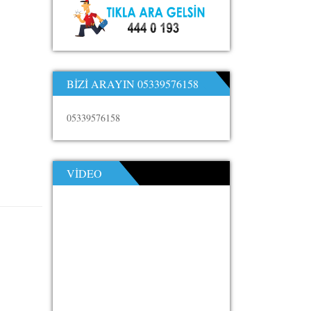
BIZI ARAYIN 05339576158
05339576158
VIDEO