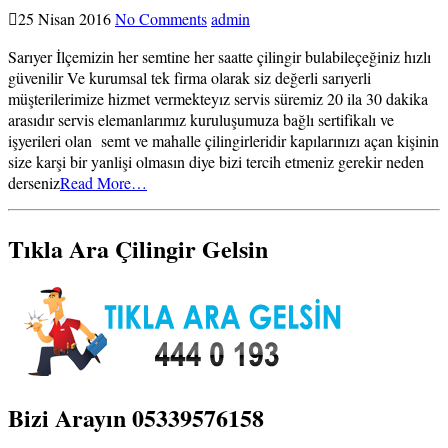
25 Nisan 2016
No Comments
admin
Sarıyer İlçemizin her semtine her saatte çilingir bulabileçeğiniz hızlı
güvenilir Ve kurumsal tek firma olarak siz değerli sarıyerli
müşterilerimize hizmet vermekteyız servis süremiz 20 ila 30 dakika
arasıdır servis elemanlarımız kuruluşumuza bağlı sertifikalı ve
işyerileri olan semt ve mahalle çilingirleridir kapılarınızı açan kişinin
size karşi bir yanlişi olmasın diye bizi tercih etmeniz gerekir neden
derseniz
Read More…
Tıkla Ara Çilingir Gelsin
Bizi Arayın 05339576158