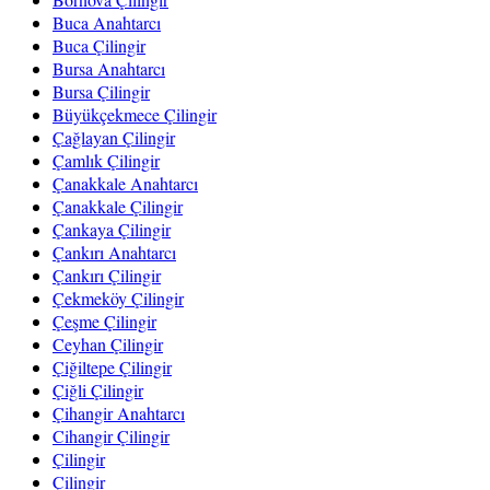
Buca Anahtarcı
Buca Çilingir
Bursa Anahtarcı
Bursa Çilingir
Büyükçekmece Çilingir
Çağlayan Çilingir
Çamlık Çilingir
Çanakkale Anahtarcı
Çanakkale Çilingir
Çankaya Çilingir
Çankırı Anahtarcı
Çankırı Çilingir
Çekmeköy Çilingir
Çeşme Çilingir
Ceyhan Çilingir
Çiğiltepe Çilingir
Çiğli Çilingir
Çihangir Anahtarcı
Cihangir Çilingir
Çilingir
Çilingir