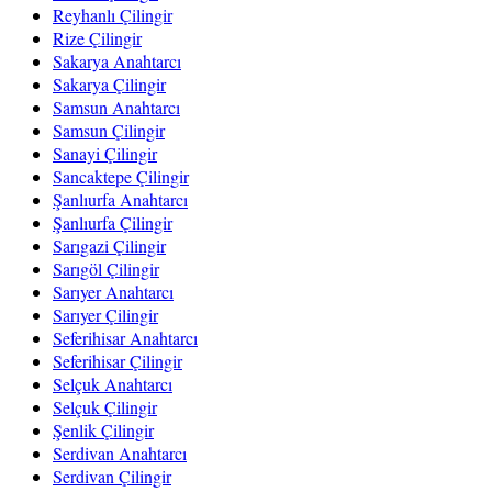
Reyhanlı Çilingir
Rize Çilingir
Sakarya Anahtarcı
Sakarya Çilingir
Samsun Anahtarcı
Samsun Çilingir
Sanayi Çilingir
Sancaktepe Çilingir
Şanlıurfa Anahtarcı
Şanlıurfa Çilingir
Sarıgazi Çilingir
Sarıgöl Çilingir
Sarıyer Anahtarcı
Sarıyer Çilingir
Seferihisar Anahtarcı
Seferihisar Çilingir
Selçuk Anahtarcı
Selçuk Çilingir
Şenlik Çilingir
Serdivan Anahtarcı
Serdivan Çilingir