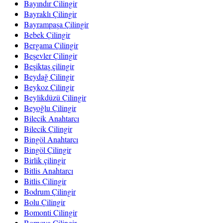
Bayındır Çilingir
Bayraklı Çilingir
Bayrampaşa Çilingir
Bebek Çilingir
Bergama Çilingir
Beşevler Çilingir
Beşiktaş çilingir
Beydağ Çilingir
Beykoz Çilingir
Beylikdüzü Çilingir
Beyoğlu Çilingir
Bilecik Anahtarcı
Bilecik Çilingir
Bingöl Anahtarcı
Bingöl Çilingir
Birlik çilingir
Bitlis Anahtarcı
Bitlis Çilingir
Bodrum Çilingir
Bolu Çilingir
Bomonti Çilingir
Bornova Çilingir