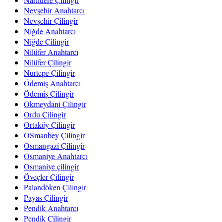
Nevşehir Anahtarcı
Nevşehir Çilingir
Niğde Anahtarcı
Niğde Çilingir
Nilüfer Anahtarcı
Nilüfer Çilingir
Nurtepe Çilingir
Ödemiş Anahtarcı
Ödemiş Çilingir
Okmeydani Çilingir
Ordu Çilingir
Ortaköy Çilingir
OSmanbey Çilingir
Osmangazi Çilingir
Osmaniye Anahtarcı
Osmaniye çilingir
Öveçler Çilingir
Palandöken Çilingir
Payas Çilingir
Pendik Anahtarcı
Pendik Çilingir