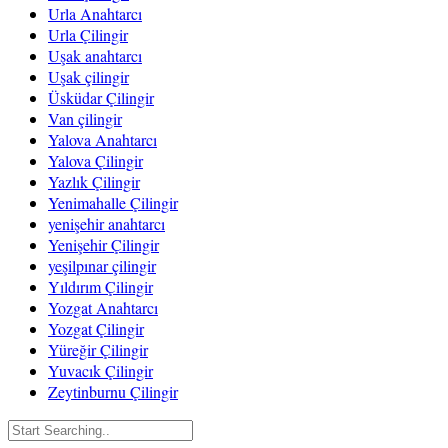
Urla Anahtarcı
Urla Çilingir
Uşak anahtarcı
Uşak çilingir
Üsküdar Çilingir
Van çilingir
Yalova Anahtarcı
Yalova Çilingir
Yazlık Çilingir
Yenimahalle Çilingir
yenişehir anahtarcı
Yenişehir Çilingir
yeşilpınar çilingir
Yıldırım Çilingir
Yozgat Anahtarcı
Yozgat Çilingir
Yüreğir Çilingir
Yuvacık Çilingir
Zeytinburnu Çilingir