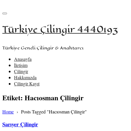
+90 533 957 61 58
iletisim@turkiyecilingir.com
Türkiye Çilingir 4440193
Türkiye Geneli Çilingir & Anahtarcı
Anasayfa
İletişim
Çilingir
Hakkımızda
Çilingir Kayıt
Etiket:
Hacıosman Çilingir
Home
›
Posts Tagged "Hacıosman Çilingir"
Sarıyer Çilingir