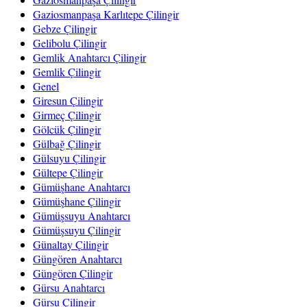
Gaziosmanpaşa Karlıtepe Çilingir
Gebze Çilingir
Gelibolu Çilingir
Gemlik Anahtarcı Çilingir
Gemlik Çilingir
Genel
Giresun Çilingir
Girmeç Çilingir
Gölcük Çilingir
Gülbağ Çilingir
Gülsuyu Çilingir
Gültepe Çilingir
Gümüşhane Anahtarcı
Gümüşhane Çilingir
Gümüşsuyu Anahtarcı
Gümüşsuyu Çilingir
Günaltay Çilingir
Güngören Anahtarcı
Güngören Çilingir
Gürsu Anahtarcı
Gürsu Çilingir