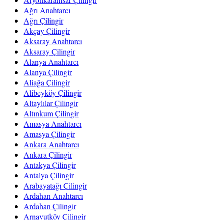
Ağrı Anahtarcı
Ağrı Çilingir
Akçay Çilingir
Aksaray Anahtarcı
Aksaray Çilingir
Alanya Anahtarcı
Alanya Çilingir
Aliağa Çilingir
Alibeyköy Çilingir
Altaylılar Çilingir
Altınkum Çilingir
Amasya Anahtarcı
Amasya Çilingir
Ankara Anahtarcı
Ankara Çilingir
Antakya Çilingir
Antalya Çilingir
Arabayatağı Çilingir
Ardahan Anahtarcı
Ardahan Çilingir
Arnavutköy Çilingir