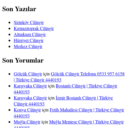
Son Yazılar
Şirinköy Çilingir
Kırmızıtoprak Çilingir
Altınkum Çilingir
Hürriyet Çilingir
Merkez Çilingir
Son Yorumlar
Gölcük Çilingir
için
Gölcük Çilingir Telefonu 0533 957 6158
| Türkiye Çilingir 4440193
Karşıyaka Çilingir
için
Bostanlı Çilingir | Türkiye Çilingir
4440193
Karşıyaka Çilingir
için
İzmir Bostanlı Çilingir | Türkiye
Çilingir 4440193
Konya Çilingir
için
Fetih Mahallesi Çilingir | Türkiye Çilingir
4440193
Muğla Çilingir
için
Muğla Menteşe Çilingir | Türkiye Çilingir
4440193