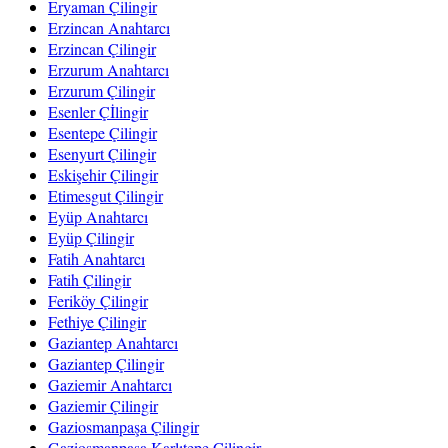
Eryaman Çilingir
Erzincan Anahtarcı
Erzincan Çilingir
Erzurum Anahtarcı
Erzurum Çilingir
Esenler Çİlingir
Esentepe Çilingir
Esenyurt Çilingir
Eskişehir Çilingir
Etimesgut Çilingir
Eyüp Anahtarcı
Eyüp Çilingir
Fatih Anahtarcı
Fatih Çilingir
Feriköy Çilingir
Fethiye Çilingir
Gaziantep Anahtarcı
Gaziantep Çilingir
Gaziemir Anahtarcı
Gaziemir Çilingir
Gaziosmanpaşa Çilingir
Gaziosmanpaşa Karlıtepe Çilingir