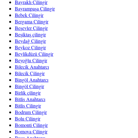
Bayraklı Çilingir
Bayrampaşa Çilingir
Bebek Çilingir
Bergama Çilingir
Beşevler Çilingir
Beşiktaş çilingir
Beydağ Çilingir
Beykoz Çilingir
Beylikdüzü Çilingir
Beyoğlu Çilingir
Bilecik Anahtarcı
Bilecik Çilingir
Bingöl Anahtarcı
Bingöl Çilingir
Birlik çilingir
Bitlis Anahtarcı
Bitlis Çilingir
Bodrum Çilingir
Bolu Çilingir
Bomonti Çilingir
Bornova Çilingir
Buca Anahtarcı