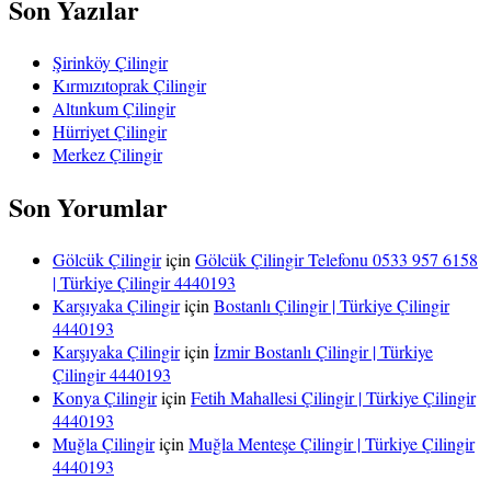
Son Yazılar
Şirinköy Çilingir
Kırmızıtoprak Çilingir
Altınkum Çilingir
Hürriyet Çilingir
Merkez Çilingir
Son Yorumlar
Gölcük Çilingir
için
Gölcük Çilingir Telefonu 0533 957 6158
| Türkiye Çilingir 4440193
Karşıyaka Çilingir
için
Bostanlı Çilingir | Türkiye Çilingir
4440193
Karşıyaka Çilingir
için
İzmir Bostanlı Çilingir | Türkiye
Çilingir 4440193
Konya Çilingir
için
Fetih Mahallesi Çilingir | Türkiye Çilingir
4440193
Muğla Çilingir
için
Muğla Menteşe Çilingir | Türkiye Çilingir
4440193