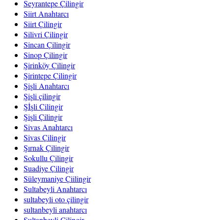
Seyrantepe Çilingir
Siirt Anahtarcı
Siirt Çilingir
Silivri Çilingir
Sincan Çilingir
Sinop Çilingir
Şirinköy Çilingir
Şirintepe Çilingir
Şişli Anahtarcı
Şişli çilingir
Şİşli Çilingir
Şişli Çilingir
Sivas Anahtarcı
Sivas Çilingir
Şırnak Çilingir
Sokullu Çilingir
Suadiye Çilingir
Süleymaniye Çiilingir
Sultabeyli Anahtarcı
sultabeyli oto çilingir
sultanbeyli anahtarcı
Sultanbeyli Çilingir