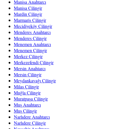
Manisa Anahtarcı
Manisa Çilingir
Mardin Çilingir
Marmaris Çilingir
Mecidiyeköy Çilingir
Menderes Anahtarcı
Menderes Çilingir
Menemen Anahtarcı
Menemen Çilingir
Merkez Çilingir
Merkezefendi Çilingir
Mersin Anahtarcı
Mersin Çilingir
Meydankavağı Çilingir
Milas Çilingir
Muğla Çilingir
Muratpaşa Çilingir
Muş Anahtarcı
Muş Çilingir
Narlıdere Anahtarcı
Narlıdere Çilingir
Nevşehir Anahtarcı