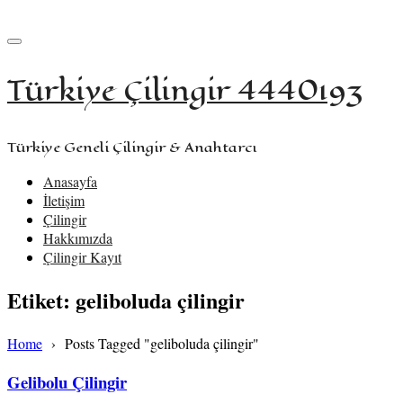
+90 533 957 61 58
iletisim@turkiyecilingir.com
Türkiye Çilingir 4440193
Türkiye Geneli Çilingir & Anahtarcı
Anasayfa
İletişim
Çilingir
Hakkımızda
Çilingir Kayıt
Etiket:
geliboluda çilingir
Home
›
Posts Tagged "geliboluda çilingir"
Gelibolu Çilingir