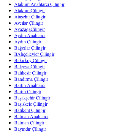
Atakum Anahtarcı Çilingir
Atakum Çilingir
Ataşehir Çilingir
Avcılar Çilingir
AyazağaÇilingir
Aydın Anahtarcı
Aydın Çilingir
Bağcılar Çilingir
BAhçelievler Çilingir
Bakırköy Çilingir
Balçova Çilingir
Balıkesir Çilingir
Bandırma Çilingir
Bartın Anahtarcı
Bartın Çilingir
Başakşehir Çilingir
Başiskele Çilingir
Batıkent Çilingir
Batman Anahtarcı
Batman Çilingir
Bayındır Çilingir