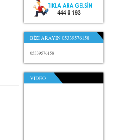
BIZI ARAYIN 05339576158
05339576158
VIDEO