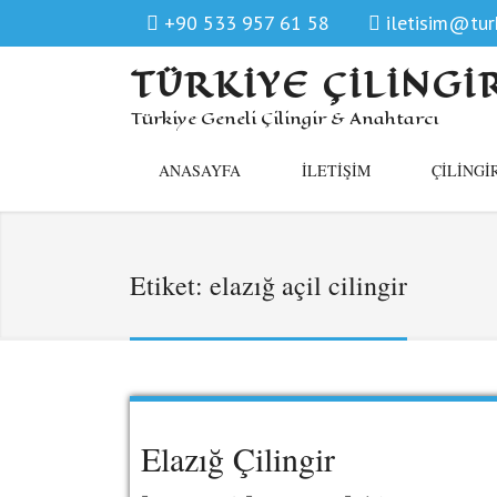
+90 533 957 61 58
iletisim@turk
TÜRKIYE ÇILINGI
Türkiye Geneli Çilingir & Anahtarcı
ANASAYFA
İLETIŞIM
ÇILINGI
Etiket:
elazığ açil cilingir
Elazığ Çilingir