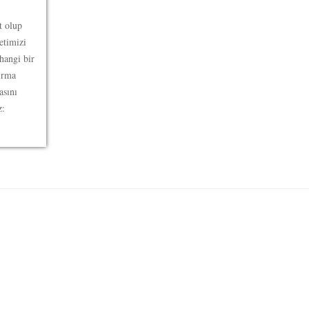
t olup
etimizi
hangi bir
firma
asını
z: