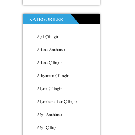
KATEGORILER
Açil Çilingir
Adana Anahtarcı
Adana Çilingir
Adıyaman Çilingir
Afyon Çilingir
Afyonkarahisar Çilingir
Ağrı Anahtarcı
Ağrı Çilingir