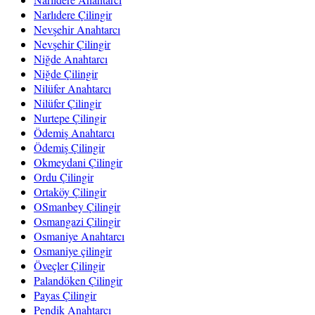
Narlıdere Çilingir
Nevşehir Anahtarcı
Nevşehir Çilingir
Niğde Anahtarcı
Niğde Çilingir
Nilüfer Anahtarcı
Nilüfer Çilingir
Nurtepe Çilingir
Ödemiş Anahtarcı
Ödemiş Çilingir
Okmeydani Çilingir
Ordu Çilingir
Ortaköy Çilingir
OSmanbey Çilingir
Osmangazi Çilingir
Osmaniye Anahtarcı
Osmaniye çilingir
Öveçler Çilingir
Palandöken Çilingir
Payas Çilingir
Pendik Anahtarcı