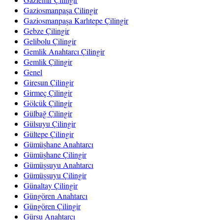
Gaziosmanpaşa Çilingir
Gaziosmanpaşa Karlıtepe Çilingir
Gebze Çilingir
Gelibolu Çilingir
Gemlik Anahtarcı Çilingir
Gemlik Çilingir
Genel
Giresun Çilingir
Girmeç Çilingir
Gölcük Çilingir
Gülbağ Çilingir
Gülsuyu Çilingir
Gültepe Çilingir
Gümüşhane Anahtarcı
Gümüşhane Çilingir
Gümüşsuyu Anahtarcı
Gümüşsuyu Çilingir
Günaltay Çilingir
Güngören Anahtarcı
Güngören Çilingir
Gürsu Anahtarcı