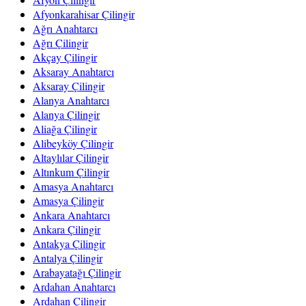
Afyonkarahisar Çilingir
Ağrı Anahtarcı
Ağrı Çilingir
Akçay Çilingir
Aksaray Anahtarcı
Aksaray Çilingir
Alanya Anahtarcı
Alanya Çilingir
Aliağa Çilingir
Alibeyköy Çilingir
Altaylılar Çilingir
Altınkum Çilingir
Amasya Anahtarcı
Amasya Çilingir
Ankara Anahtarcı
Ankara Çilingir
Antakya Çilingir
Antalya Çilingir
Arabayatağı Çilingir
Ardahan Anahtarcı
Ardahan Çilingir