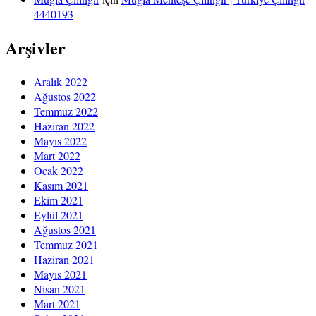
4440193
Arşivler
Aralık 2022
Ağustos 2022
Temmuz 2022
Haziran 2022
Mayıs 2022
Mart 2022
Ocak 2022
Kasım 2021
Ekim 2021
Eylül 2021
Ağustos 2021
Temmuz 2021
Haziran 2021
Mayıs 2021
Nisan 2021
Mart 2021