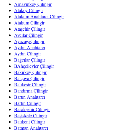
Arnavutköy Çilingir
Ataköy Çilingir
Atakum Anahtarcı Çilingir
Atakum Çilingir
Ataşehir Çilingir
Avcılar Çilingir
AyazağaÇilingir
Aydın Anahtarcı
Aydın Çilingir
Bağcılar Çilingir
BAhçelievler Çilingir
Bakırköy Çilingir
Balçova Çilingir
Balıkesir Çilingir
Bandırma Çilingir
Bartın Anahtarcı
Bartın Çilingir
Başakşehir Çilingir
Başiskele Çilingir
Batıkent Çilingir
Batman Anahtarcı