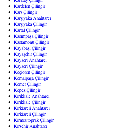
Kardelen Çilingir
Kars Çilingir
Karşıyaka Anahtarcı
Karşıyaka Çilingir
Kartal Çilingir
Kasımpaşa Çilingir
Kastamonu Çilingir
Kayabaşı Çilingir
Kayaşehir Çilingir
Kayseri Anahtarcı
Kayseri Çilingir
Keçiören Çilingir
Kemalpaşa Çilingir
Kemer Çilingir
Kepez Çilingir
Kırıkkale Anahtarcı
Kırıkkale Çilingir
Kırklareli Anahtarcı
Kırklareli Çilingir
Kırmızıtoprak Çilingir
Kırşehir Anahtarcı