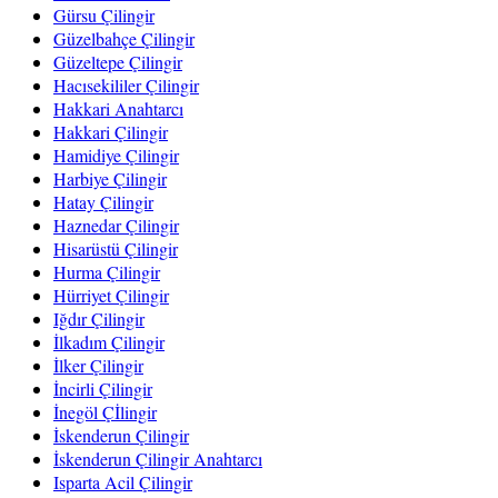
Gürsu Çilingir
Güzelbahçe Çilingir
Güzeltepe Çilingir
Hacısekililer Çilingir
Hakkari Anahtarcı
Hakkari Çilingir
Hamidiye Çilingir
Harbiye Çilingir
Hatay Çilingir
Haznedar Çilingir
Hisarüstü Çilingir
Hurma Çilingir
Hürriyet Çilingir
Iğdır Çilingir
İlkadım Çilingir
İlker Çilingir
İncirli Çilingir
İnegöl Çİlingir
İskenderun Çilingir
İskenderun Çilingir Anahtarcı
Isparta Acil Çilingir