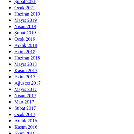
Şubat 2021
Ocak 2021
Haziran 2019
Mayıs 2019
Nisan 2019
Şubat 2019
Ocak 2019
Aralık 2018
Ekim 2018
Haziran 2018
Mayıs 2018
Kasım 2017
Ekim 2017
Ağustos 2017
Mayıs 2017
Nisan 2017
Mart 2017
Şubat 2017
Ocak 2017
Aralık 2016
Kasım 2016
Ekim 2016