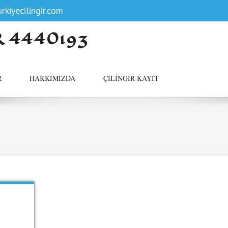
rkiyecilingir.com
R 4440193
R
HAKKIMIZDA
ÇILINGIR KAYIT