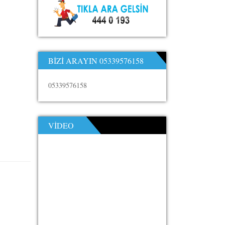
BIZI ARAYIN 05339576158
05339576158
VIDEO