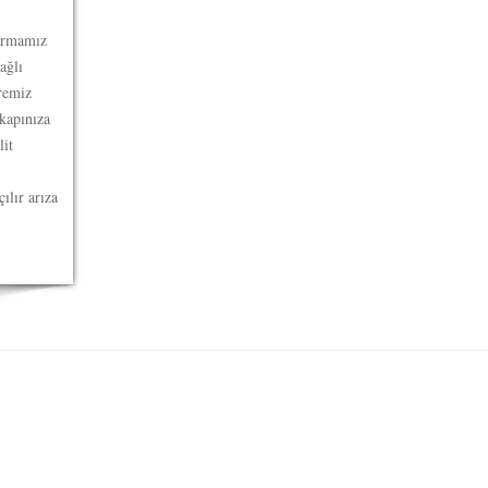
firmamız
ağlı
üremiz
kapınıza
lit
ılır arıza