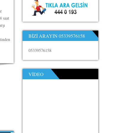
e
4 saat
arşı
BIZI ARAYIN 05339576158
tinden
05339576158
VIDEO