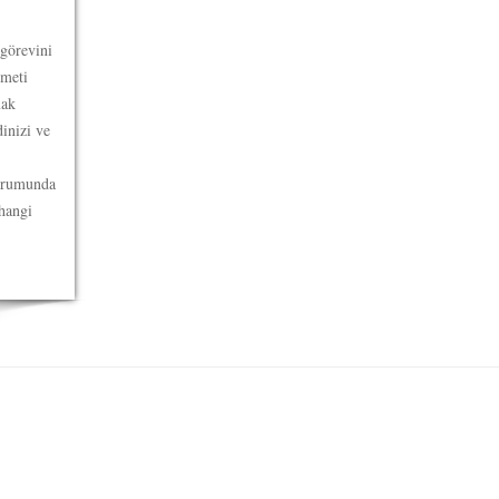
 görevini
zmeti
mak
inizi ve
durumunda
hangi