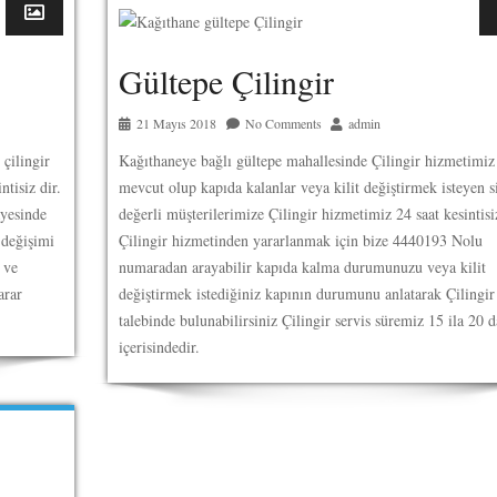
Gültepe Çilingir
21 Mayıs 2018
No Comments
admin
çilingir
Kağıthaneye bağlı gültepe mahallesinde Çilingir hizmetimiz
tisiz dir.
mevcut olup kapıda kalanlar veya kilit değiştirmek isteyen s
ayesinde
değerli müşterilerimize Çilingir hizmetimiz 24 saat kesintisi
 değişimi
Çilingir hizmetinden yararlanmak için bize 4440193 Nolu
z ve
numaradan arayabilir kapıda kalma durumunuzu veya kilit
arar
değiştirmek istediğiniz kapının durumunu anlatarak Çilingir
talebinde bulunabilirsiniz Çilingir servis süremiz 15 ila 20 
içerisindedir.