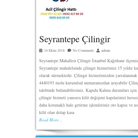
Seyrantepe Çilingir
16 Ekim 2018
No Comments
admin
Seyrantepe Mahallesi Çilingir İstanbul Kağıthane ilçemi
Seyrantepe mahalelsinde çilingir hizmetimiz 15 yıldır k
olarak sürmektedir. Çilingir hizmetimizden yarralanmak 
4440193 molu kurumlsal numaramızdan arayabilir Çilin
talebinde bulunabilirsiniz. Kapıda Kalma durumları için 
çilingir hizmeti yanısıra kilit değişimi kapılarinizi hırsız
daha korunaklı hale getirme işlemleriniz oto kapısı ve u
kilit olan dolap kasa
Read More…