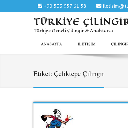
+90 533 957 61 58
iletisim@tu
TÜRKIYE ÇILINGI
Türkiye Geneli Çilingir & Anahtarcı
ANASAYFA
İLETIŞIM
ÇILINGI
Etiket:
Çeliktepe Çilingir