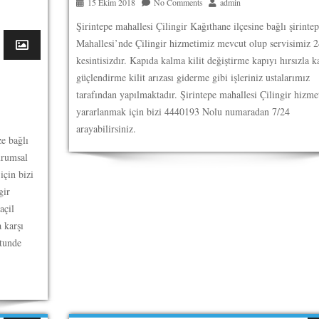
15 Ekim 2018
No Comments
admin
Şirintepe mahallesi Çilingir Kağıthane ilçesine bağlı şirintep
Mahallesi’nde Çilingir hizmetimiz mevcut olup servisimiz 2
kesintisizdır. Kapıda kalma kilit değiştirme kapıyı hırsızla k
güçlendirme kilit arızası giderme gibi işleriniz ustalarımız
tarafından yapılmaktadır. Şirintepe mahallesi Çilingir hizme
yararlanmak için bizi 4440193 Nolu numaradan 7/24
arayabilirsiniz.
ze bağlı
urumsal
için bizi
gir
açil
a karşı
stunde