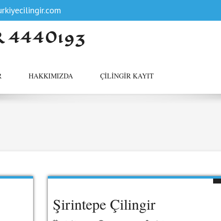
rkiyecilingir.com
R 4440193
R
HAKKIMIZDA
ÇILINGIR KAYIT
Şirintepe Çilingir