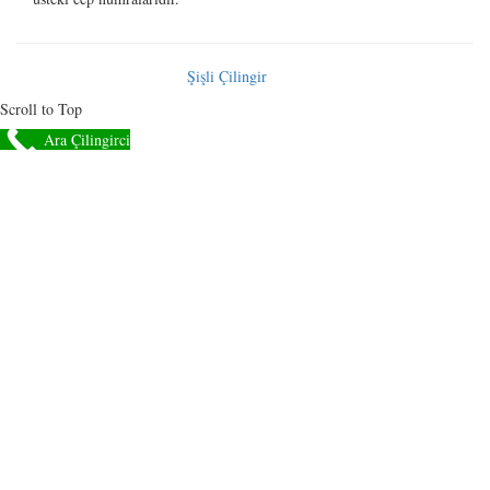
Türkiye Çilingir
@2017
Şişli Çilingir
Scroll to Top
Ara Çilingirci