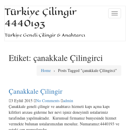
+90 533 957 61 58
iletisim@turkiyecilingir.com
Türkiye Çilingir
4440193
Türkiye Geneli Çilingir & Anahtarcı
Etiket:
çanakkale Çilingirci
Home
›
Posts Tagged "çanakkale Çilingirci"
Çanakkale Çilingir
3 Eylül 2015
No Comments
admin
Çanakkale geneli çilingir ve anahtarcı hizmeti kapı açma kapı
kilitleri arızası giderme her nevi işiniz deneyimli ustalarimiz
tarafindan yapılmaktadır. Kurumsal firmamız bunyesinde hizmet
vermekte bulunan ustalarımızdan mesuluz. Numaramız:4440193 ve
usteki cep numralarıdır.