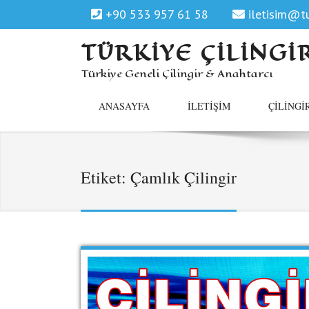
+90 533 957 61 58
iletisim@tu
TÜRKIYE ÇILINGI
Türkiye Geneli Çilingir & Anahtarcı
ANASAYFA
İLETIŞIM
ÇILINGI
Etiket:
Çamlık Çilingir