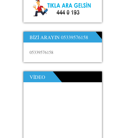
BIZI ARAYIN 05339576158
05339576158
VIDEO