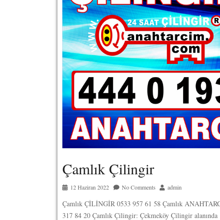
Çamlık Çilingir
12 Haziran 2022
No Comments
admin
Çamlık ÇİLİNGİR 0533 957 61 58 Çamlık ANAHTARC
317 84 20 Çamlık Çilingir: Çekmeköy Çilingir alanında