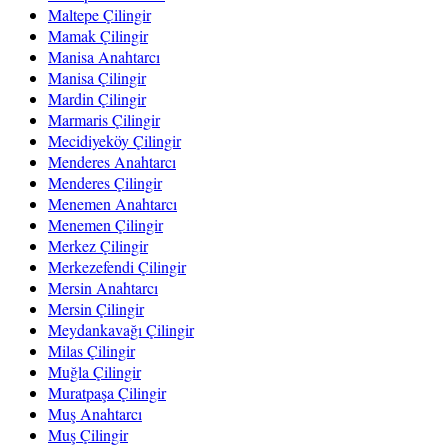
Maltepe Çilingir
Mamak Çilingir
Manisa Anahtarcı
Manisa Çilingir
Mardin Çilingir
Marmaris Çilingir
Mecidiyeköy Çilingir
Menderes Anahtarcı
Menderes Çilingir
Menemen Anahtarcı
Menemen Çilingir
Merkez Çilingir
Merkezefendi Çilingir
Mersin Anahtarcı
Mersin Çilingir
Meydankavağı Çilingir
Milas Çilingir
Muğla Çilingir
Muratpaşa Çilingir
Muş Anahtarcı
Muş Çilingir