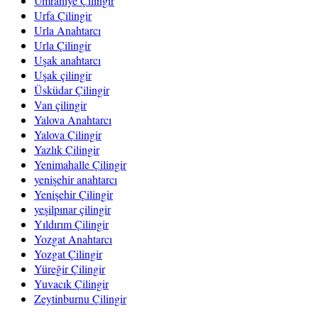
Ümraniye Çilingir
Urfa Çilingir
Urla Anahtarcı
Urla Çilingir
Uşak anahtarcı
Uşak çilingir
Üsküdar Çilingir
Van çilingir
Yalova Anahtarcı
Yalova Çilingir
Yazlık Çilingir
Yenimahalle Çilingir
yenişehir anahtarcı
Yenişehir Çilingir
yeşilpınar çilingir
Yıldırım Çilingir
Yozgat Anahtarcı
Yozgat Çilingir
Yüreğir Çilingir
Yuvacık Çilingir
Zeytinburnu Çilingir