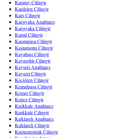
Karatay Çilingir
Kardelen Çilingir
Kars Çilingir
Karşıyaka Anahtarcı
Karşıyaka Çilingir
Kartal Çilingir
Kasımpaşa Çilingir
Kastamonu Çilingir
Kayabaşı Çilingir
Kayaşehir Çilingir
Kayseri Anahtarcı
Kayseri Çilingir
Keçiören Çilingir
Kemalpaşa Çilingir
Kemer Çilingir
Kepez Çilingir
Kırıkkale Anahtarcı
Kırıkkale Çilingir
Kırklareli Anahtarcı
Kırklareli Çilingir
Kırmızıtoprak Çilingir