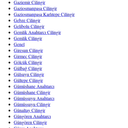
Gaziemir Çilingir
Gaziosmanpaşa Çilingir
Gaziosmanpaşa Karlıtepe Çilingir
Gebze Çilingir
Gelibolu Çilingir
Gemlik Anahtarcı Çilingir
Gemlik Çilingir
Genel
Giresun Çilingir
Girmeç Çilingir
Gölcük Çilingir
Gülbağ Çilingir
Gülsuyu Çilingir
Gültepe Çilingir
Gümüşhane Anahtarcı
Gümüşhane Çilingir
Gümüşsuyu Anahtarcı
Gümüşsuyu Çilingir
Günaltay Çilingir
Güngören Anahtarcı
Güngören Çilingir