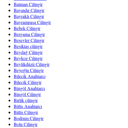
Batman Çilingir
Bayındır Çilingir
Bayraklı Çilingir
Bayrampaşa Çilingir
Bebek Çilingir
Bergama Çilingir
Beşevler Çilingir
Beşiktaş çilingir
Beydağ Çilingir
Beykoz Çilingir
Beylikdüzü Çilingir
Beyoğlu Çilingir
Bilecik Anahtarcı
Bilecik Çilingir
Bingöl Anahtarcı
Bingöl Çilingir
Birlik çilingir
Bitlis Anahtarcı
Bitlis Çilingir
Bodrum Çilingir
Bolu Çilingir