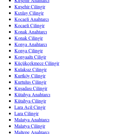
Kırşehir Anahtarcı
Kırşehir Çilingir
Kızılay Çilingir
Kocaeli Anahtarcı
Kocaeli Çilingir
Konak Anahtarcı
Konak Çilingir
Konya Anahtarcı
Konya Çilingir
Konyaaltı Çiligir
Küçükçekmece Çilingir
Kulaksız Çilingir
Kurtköy Çilingir
Kurtuluş Çilingir
Kuşadası Çilingir
Kütahya Anahtarcı
Kütahya Çilingir
Lara Açil Çingir
Lara Çilingir
Malatya Anahtarcı
Malatya Çilingir
Maltepe Anahtarcı