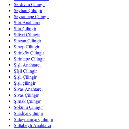
Serdivan Çilingir
Seyhan Çilingir
Seyrantepe Çilingir
Siirt Anahtarcı
Siirt Çilingir
Silivri Çilingir
Sincan Çilingir
Sinop Çilingir
Şirinköy Çilingir
Şirintepe Çilingir
Şişli Anahtarcı
Şİşli Çilingir
Şişli Çilingir
Şişli çilingir
Sivas Anahtarcı
Sivas Çilingir
Şırnak Çilingir
Sokullu Çilingir
Suadiye Çilingir
Süleymaniye Çiilingir
Sultabeyli Anahtarcı