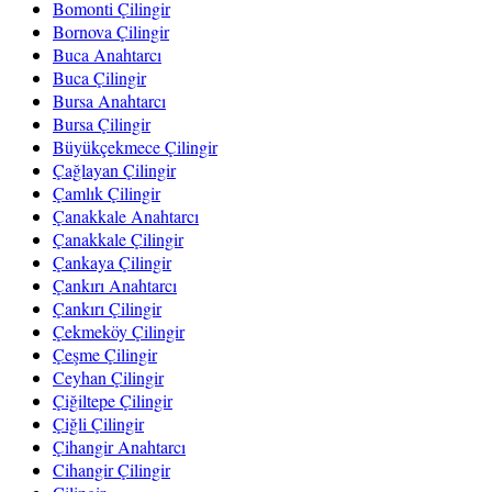
Bomonti Çilingir
Bornova Çilingir
Buca Anahtarcı
Buca Çilingir
Bursa Anahtarcı
Bursa Çilingir
Büyükçekmece Çilingir
Çağlayan Çilingir
Çamlık Çilingir
Çanakkale Anahtarcı
Çanakkale Çilingir
Çankaya Çilingir
Çankırı Anahtarcı
Çankırı Çilingir
Çekmeköy Çilingir
Çeşme Çilingir
Ceyhan Çilingir
Çiğiltepe Çilingir
Çiğli Çilingir
Çihangir Anahtarcı
Cihangir Çilingir