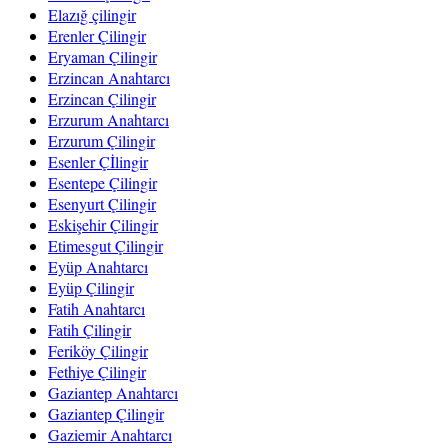
Elazığ çilingir
Erenler Çilingir
Eryaman Çilingir
Erzincan Anahtarcı
Erzincan Çilingir
Erzurum Anahtarcı
Erzurum Çilingir
Esenler Çİlingir
Esentepe Çilingir
Esenyurt Çilingir
Eskişehir Çilingir
Etimesgut Çilingir
Eyüp Anahtarcı
Eyüp Çilingir
Fatih Anahtarcı
Fatih Çilingir
Feriköy Çilingir
Fethiye Çilingir
Gaziantep Anahtarcı
Gaziantep Çilingir
Gaziemir Anahtarcı