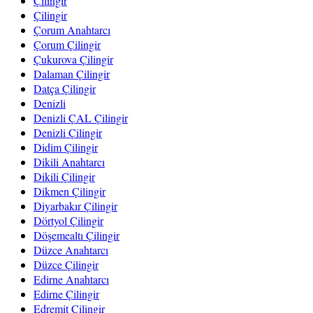
Çilingir
Çilingir
Çorum Anahtarcı
Çorum Çilingir
Çukurova Çilingir
Dalaman Çilingir
Datça Çilingir
Denizli
Denizli ÇAL Çilingir
Denizli Çilingir
Didim Çilingir
Dikili Anahtarcı
Dikili Çilingir
Dikmen Çilingir
Diyarbakır Çilingir
Dörtyol Çilingir
Döşemealtı Çilingir
Düzce Anahtarcı
Düzce Çilingir
Edirne Anahtarcı
Edirne Çilingir
Edremit Çilingir