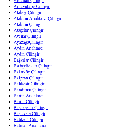
Ardahan Çilingir
Arnavutköy Çilingir
Ataköy Çilingir
Atakum Anahtarcı Çilingir
Atakum Çilingir
Ataşehir Çilingir
Avcılar Çilingir
AyazağaÇilingir
Aydın Anahtarcı
Aydın Çilingir
Bağcılar Çilingir
BAhçelievler Çilingir
Bakırköy Çilingir
Balçova Çilingir
Balıkesir Çilingir
Bandırma Çilingir
Bartın Anahtarcı
Bartın Çilingir
Başakşehir Çilingir
Başiskele Çilingir
Batıkent Çilingir
Batman Anahtarcı