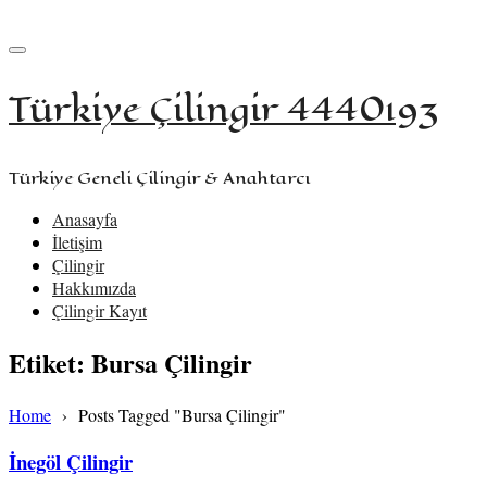
+90 533 957 61 58
iletisim@turkiyecilingir.com
Türkiye Çilingir 4440193
Türkiye Geneli Çilingir & Anahtarcı
Anasayfa
İletişim
Çilingir
Hakkımızda
Çilingir Kayıt
Etiket:
Bursa Çilingir
Home
›
Posts Tagged "Bursa Çilingir"
İnegöl Çilingir