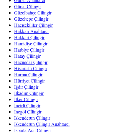
Gürsu Anahtarcı
Gürsu Çilingir
Güzelbahçe Çilingir
Güzeltepe Çilingir
Hacısekililer Çilingir
Hakkari Anahtarcı
Hakkari Çilingir
Hamidiye Çilingir
Harbiye Çilingir
Hatay Çilingir
Haznedar Çilingir
Hisarüstü Çilingir
Hurma Çilingir
Hürriyet Çilingir
Iğdır Çilingir
İlkadım Çilingir
İlker Çilingir
İncirli Çilingir
İnegöl Çİlingir
İskenderun Çilingir
İskenderun Çilingir Anahtarcı
Isparta Acil Çilingir