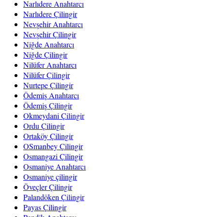
Narlıdere Anahtarcı
Narlıdere Çilingir
Nevşehir Anahtarcı
Nevşehir Çilingir
Niğde Anahtarcı
Niğde Çilingir
Nilüfer Anahtarcı
Nilüfer Çilingir
Nurtepe Çilingir
Ödemiş Anahtarcı
Ödemiş Çilingir
Okmeydani Çilingir
Ordu Çilingir
Ortaköy Çilingir
OSmanbey Çilingir
Osmangazi Çilingir
Osmaniye Anahtarcı
Osmaniye çilingir
Öveçler Çilingir
Palandöken Çilingir
Payas Çilingir