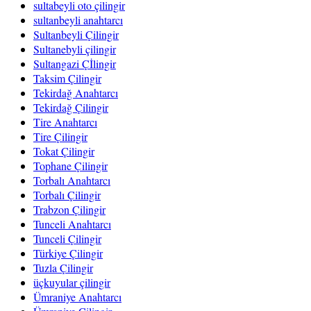
sultabeyli oto çilingir
sultanbeyli anahtarcı
Sultanbeyli Çilingir
Sultanebyli çilingir
Sultangazi Çİlingir
Taksim Çilingir
Tekirdağ Anahtarcı
Tekirdağ Çilingir
Tire Anahtarcı
Tire Çilingir
Tokat Çilingir
Tophane Çilingir
Torbalı Anahtarcı
Torbalı Çilingir
Trabzon Çilingir
Tunceli Anahtarcı
Tunceli Çilingir
Türkiye Çilingir
Tuzla Çilingir
üçkuyular çilingir
Ümraniye Anahtarcı