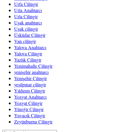
Urfa Çilingir
Urla Anahtarcı
Urla Çilingir
Uşak anahtarcı
Uşak çilingir
Üsküdar Çilingir
Van çilingir
Yalova Anahtarcı
Yalova Çilingir
Yazlık Çilingir
Yenimahalle Çilingir
yenişehir anahtarcı
Yenişehir Çilingir
yeşilpınar çilingir
Yıldırım Çilingir
Yozgat Anahtarcı
Yozgat Çilingir
Yüreğir Çilingir
Yuvacık Çilingir
Zeytinburnu Çilingir