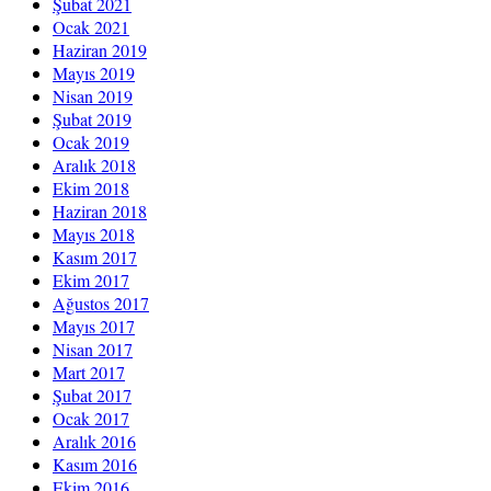
Şubat 2021
Ocak 2021
Haziran 2019
Mayıs 2019
Nisan 2019
Şubat 2019
Ocak 2019
Aralık 2018
Ekim 2018
Haziran 2018
Mayıs 2018
Kasım 2017
Ekim 2017
Ağustos 2017
Mayıs 2017
Nisan 2017
Mart 2017
Şubat 2017
Ocak 2017
Aralık 2016
Kasım 2016
Ekim 2016