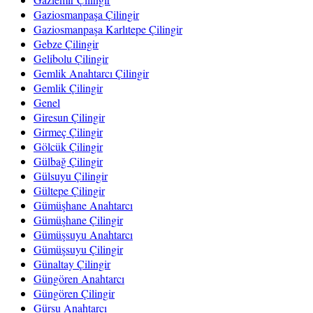
Gaziosmanpaşa Çilingir
Gaziosmanpaşa Karlıtepe Çilingir
Gebze Çilingir
Gelibolu Çilingir
Gemlik Anahtarcı Çilingir
Gemlik Çilingir
Genel
Giresun Çilingir
Girmeç Çilingir
Gölcük Çilingir
Gülbağ Çilingir
Gülsuyu Çilingir
Gültepe Çilingir
Gümüşhane Anahtarcı
Gümüşhane Çilingir
Gümüşsuyu Anahtarcı
Gümüşsuyu Çilingir
Günaltay Çilingir
Güngören Anahtarcı
Güngören Çilingir
Gürsu Anahtarcı