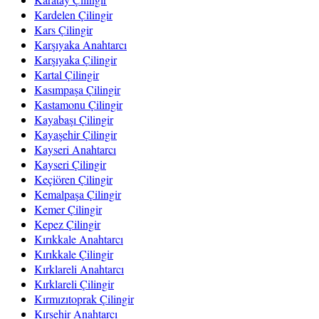
Kardelen Çilingir
Kars Çilingir
Karşıyaka Anahtarcı
Karşıyaka Çilingir
Kartal Çilingir
Kasımpaşa Çilingir
Kastamonu Çilingir
Kayabaşı Çilingir
Kayaşehir Çilingir
Kayseri Anahtarcı
Kayseri Çilingir
Keçiören Çilingir
Kemalpaşa Çilingir
Kemer Çilingir
Kepez Çilingir
Kırıkkale Anahtarcı
Kırıkkale Çilingir
Kırklareli Anahtarcı
Kırklareli Çilingir
Kırmızıtoprak Çilingir
Kırşehir Anahtarcı