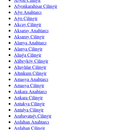
Afyonkarahisar Çilingir
Ağrı Anahtarcı
Ağrı Çilingir
Akçay Çilingir
Aksaray Anahtarcı
Aksaray Çilingir
Alanya Anahtarcı
Alanya Çilingir
Aliağa Çilingir
Alibeyköy Çilingir
Altaylılar Çilingir
Altınkum Çilingir
Amasya Anahtarcı
Amasya Çilingir
Ankara Anahtarcı
Ankara Çilingir
Antakya Çilingir
Antalya Çilingir
Arabayatağı Çilingir
Ardahan Anahtarcı
Ardahan Çilingir