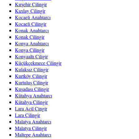
Kırşehir Çilingir
Kızılay Çilingir
Kocaeli Anahtarcı
Kocaeli Çilingir
Konak Anahtarcı
Konak Çilingir
Konya Anahtarcı
Konya Çilingir
Konyaaltı Çiligir
Küçükçekmece Çilingir
Kulaksız Çilingir
Kurtköy Çilingir
Kurtuluş Çilingir
Kuşadası Çilingir
Kütahya Anahtarcı
Kütahya Çilingir
Lara Açil Çingir
Lara Çilingir
Malatya Anahtarcı
Malatya Çilingir
Maltepe Anahtarcı