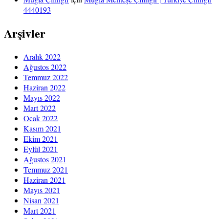
4440193
Arşivler
Aralık 2022
Ağustos 2022
Temmuz 2022
Haziran 2022
Mayıs 2022
Mart 2022
Ocak 2022
Kasım 2021
Ekim 2021
Eylül 2021
Ağustos 2021
Temmuz 2021
Haziran 2021
Mayıs 2021
Nisan 2021
Mart 2021