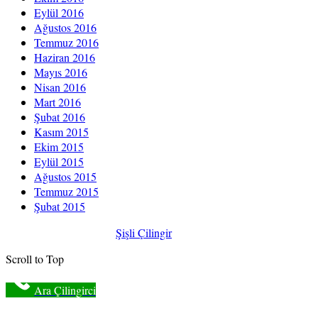
Eylül 2016
Ağustos 2016
Temmuz 2016
Haziran 2016
Mayıs 2016
Nisan 2016
Mart 2016
Şubat 2016
Kasım 2015
Ekim 2015
Eylül 2015
Ağustos 2015
Temmuz 2015
Şubat 2015
Türkiye Çilingir
@2017
Şişli Çilingir
Scroll to Top
Ara Çilingirci