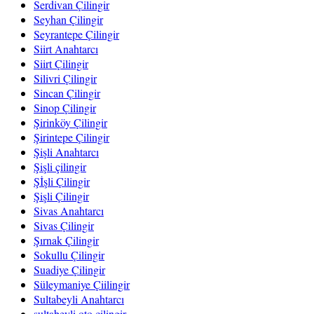
Serdivan Çilingir
Seyhan Çilingir
Seyrantepe Çilingir
Siirt Anahtarcı
Siirt Çilingir
Silivri Çilingir
Sincan Çilingir
Sinop Çilingir
Şirinköy Çilingir
Şirintepe Çilingir
Şişli Anahtarcı
Şişli çilingir
Şİşli Çilingir
Şişli Çilingir
Sivas Anahtarcı
Sivas Çilingir
Şırnak Çilingir
Sokullu Çilingir
Suadiye Çilingir
Süleymaniye Çiilingir
Sultabeyli Anahtarcı
sultabeyli oto çilingir