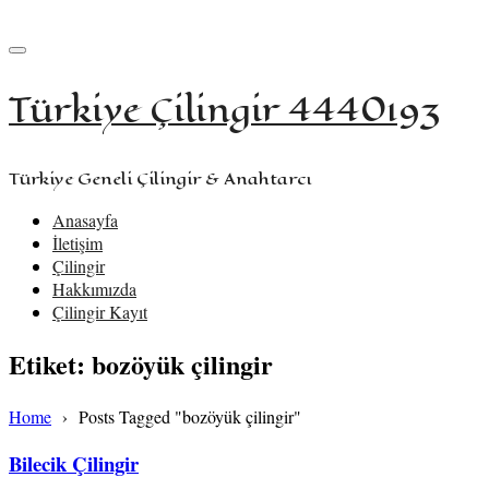
+90 533 957 61 58
iletisim@turkiyecilingir.com
Türkiye Çilingir 4440193
Türkiye Geneli Çilingir & Anahtarcı
Anasayfa
İletişim
Çilingir
Hakkımızda
Çilingir Kayıt
Etiket:
bozöyük çilingir
Home
›
Posts Tagged "bozöyük çilingir"
Bilecik Çilingir