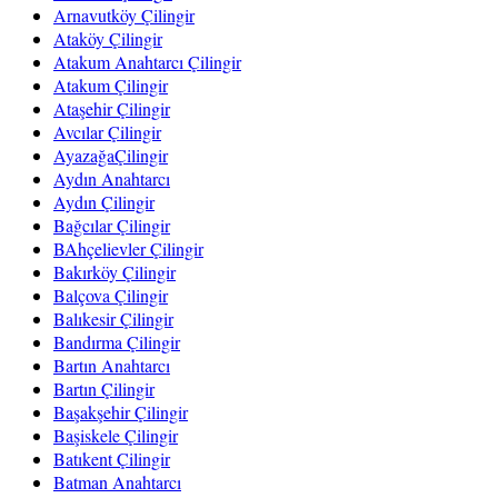
Arnavutköy Çilingir
Ataköy Çilingir
Atakum Anahtarcı Çilingir
Atakum Çilingir
Ataşehir Çilingir
Avcılar Çilingir
AyazağaÇilingir
Aydın Anahtarcı
Aydın Çilingir
Bağcılar Çilingir
BAhçelievler Çilingir
Bakırköy Çilingir
Balçova Çilingir
Balıkesir Çilingir
Bandırma Çilingir
Bartın Anahtarcı
Bartın Çilingir
Başakşehir Çilingir
Başiskele Çilingir
Batıkent Çilingir
Batman Anahtarcı