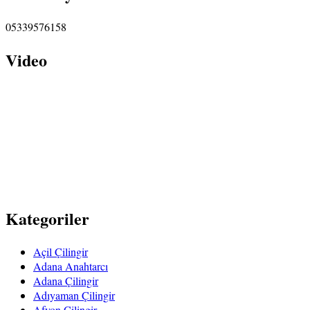
05339576158
Video
Kategoriler
Açil Çilingir
Adana Anahtarcı
Adana Çilingir
Adıyaman Çilingir
Afyon Çilingir