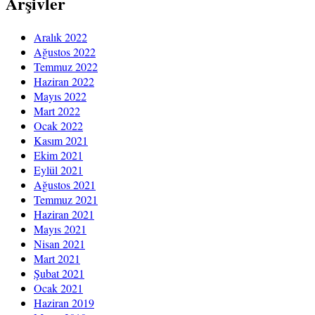
Arşivler
Aralık 2022
Ağustos 2022
Temmuz 2022
Haziran 2022
Mayıs 2022
Mart 2022
Ocak 2022
Kasım 2021
Ekim 2021
Eylül 2021
Ağustos 2021
Temmuz 2021
Haziran 2021
Mayıs 2021
Nisan 2021
Mart 2021
Şubat 2021
Ocak 2021
Haziran 2019