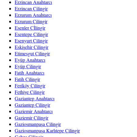
Erzincan Anahtarcı
Erzincan Çilingir
Erzurum Anahtarcı
Erzurum Çilingir
Esenler Çİlingir
Esentepe Çilingir
Esenyurt Çilingir
Eskişehir Çilingir
Etimesgut Çilingir
Eyüp Anahtarcı
Eyüp Çilingir
Fatih Anahtarcı
Fatih Çilingir
Feriköy Çilingir
Fethiye Çilingir
Gaziantep Anahtarcı
Gaziantep Çilingir
Gaziemir Anahtarcı
Gaziemir Çilingir
Gaziosmanpaşa Çilingir
Gaziosmanpaşa Karlıtepe Çilingir
Gebze Çilingir