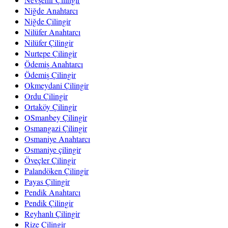
Niğde Anahtarcı
Niğde Çilingir
Nilüfer Anahtarcı
Nilüfer Çilingir
Nurtepe Çilingir
Ödemiş Anahtarcı
Ödemiş Çilingir
Okmeydani Çilingir
Ordu Çilingir
Ortaköy Çilingir
OSmanbey Çilingir
Osmangazi Çilingir
Osmaniye Anahtarcı
Osmaniye çilingir
Öveçler Çilingir
Palandöken Çilingir
Payas Çilingir
Pendik Anahtarcı
Pendik Çilingir
Reyhanlı Çilingir
Rize Çilingir