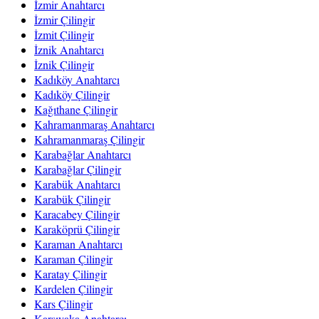
İzmir Anahtarcı
İzmir Çilingir
İzmit Çilingir
İznik Anahtarcı
İznik Çilingir
Kadıköy Anahtarcı
Kadıköy Çilingir
Kağıthane Çilingir
Kahramanmaraş Anahtarcı
Kahramanmaraş Çilingir
Karabağlar Anahtarcı
Karabağlar Çilingir
Karabük Anahtarcı
Karabük Çilingir
Karacabey Çilingir
Karaköprü Çilingir
Karaman Anahtarcı
Karaman Çilingir
Karatay Çilingir
Kardelen Çilingir
Kars Çilingir
Karşıyaka Anahtarcı