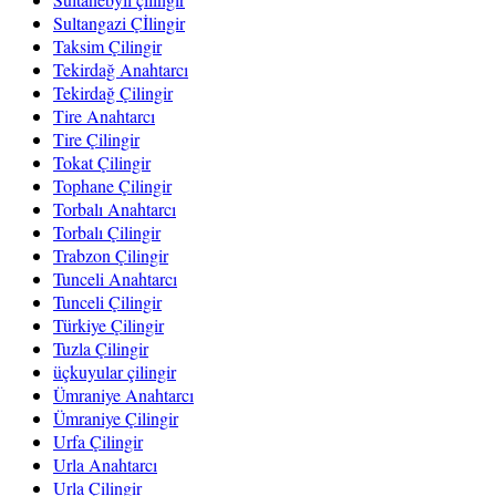
Sultangazi Çİlingir
Taksim Çilingir
Tekirdağ Anahtarcı
Tekirdağ Çilingir
Tire Anahtarcı
Tire Çilingir
Tokat Çilingir
Tophane Çilingir
Torbalı Anahtarcı
Torbalı Çilingir
Trabzon Çilingir
Tunceli Anahtarcı
Tunceli Çilingir
Türkiye Çilingir
Tuzla Çilingir
üçkuyular çilingir
Ümraniye Anahtarcı
Ümraniye Çilingir
Urfa Çilingir
Urla Anahtarcı
Urla Çilingir