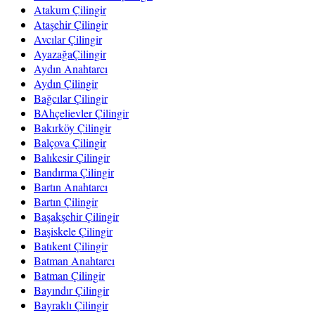
Atakum Çilingir
Ataşehir Çilingir
Avcılar Çilingir
AyazağaÇilingir
Aydın Anahtarcı
Aydın Çilingir
Bağcılar Çilingir
BAhçelievler Çilingir
Bakırköy Çilingir
Balçova Çilingir
Balıkesir Çilingir
Bandırma Çilingir
Bartın Anahtarcı
Bartın Çilingir
Başakşehir Çilingir
Başiskele Çilingir
Batıkent Çilingir
Batman Anahtarcı
Batman Çilingir
Bayındır Çilingir
Bayraklı Çilingir