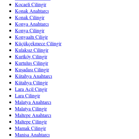
Kocaeli Çilingir
Konak Anahtarcı
Konak Çilingir
Konya Anahtarcı
Konya Çilingir
Konyaaltı Çiligir
Küçükçekmece Çilingir
Kulaksız Çilingir
Kurtköy Çilingir
Kurtuluş Çilingir
Kuşadası Çilingir
Kütahya Anahtarcı
Kütahya Çilingir
Lara Açil Çingir
Lara Çilingir
Malatya Anahtarcı
Malatya Çilingir
Maltepe Anahtarcı
Maltepe Çilingir
Mamak Çilingir
Manisa Anahtarcı