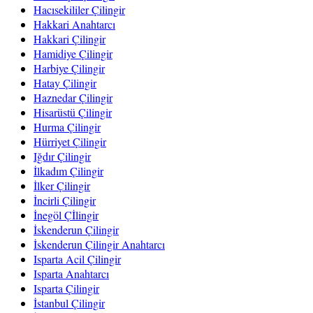
Hacısekililer Çilingir
Hakkari Anahtarcı
Hakkari Çilingir
Hamidiye Çilingir
Harbiye Çilingir
Hatay Çilingir
Haznedar Çilingir
Hisarüstü Çilingir
Hurma Çilingir
Hürriyet Çilingir
Iğdır Çilingir
İlkadım Çilingir
İlker Çilingir
İncirli Çilingir
İnegöl Çİlingir
İskenderun Çilingir
İskenderun Çilingir Anahtarcı
Isparta Acil Çilingir
Isparta Anahtarcı
Isparta Çilingir
İstanbul Çilingir