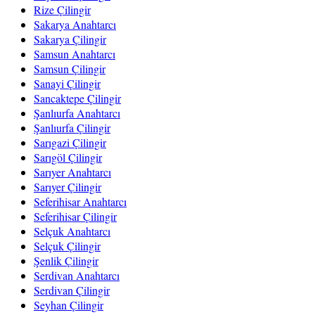
Rize Çilingir
Sakarya Anahtarcı
Sakarya Çilingir
Samsun Anahtarcı
Samsun Çilingir
Sanayi Çilingir
Sancaktepe Çilingir
Şanlıurfa Anahtarcı
Şanlıurfa Çilingir
Sarıgazi Çilingir
Sarıgöl Çilingir
Sarıyer Anahtarcı
Sarıyer Çilingir
Seferihisar Anahtarcı
Seferihisar Çilingir
Selçuk Anahtarcı
Selçuk Çilingir
Şenlik Çilingir
Serdivan Anahtarcı
Serdivan Çilingir
Seyhan Çilingir