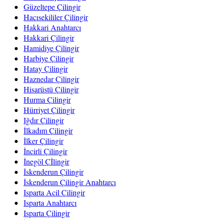
Güzeltepe Çilingir
Hacısekililer Çilingir
Hakkari Anahtarcı
Hakkari Çilingir
Hamidiye Çilingir
Harbiye Çilingir
Hatay Çilingir
Haznedar Çilingir
Hisarüstü Çilingir
Hurma Çilingir
Hürriyet Çilingir
Iğdır Çilingir
İlkadım Çilingir
İlker Çilingir
İncirli Çilingir
İnegöl Çİlingir
İskenderun Çilingir
İskenderun Çilingir Anahtarcı
Isparta Acil Çilingir
Isparta Anahtarcı
Isparta Çilingir