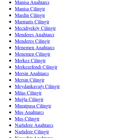
Manisa Anahtarcı
Manisa Çilingir
Mardin Çilingir
Marmaris Çilingir
Mecidiyeköy Çilingir
Menderes Anahtarcı
Menderes Çilingir
Menemen Anahtarcı
Menemen Çilingir
Merkez Çilingir
Merkezefendi Çilingir
Mersin Anahtarcı
Mersin Çilingir
Meydankavağı Çilingir
Milas Çilingir
Muğla Çilingir
Muratpaşa Çilingir
Muş Anahtarcı
Muş Çilingir
Narlıdere Anahtarcı
Narlıdere Çilingir
Nevşehir Anahtarcı