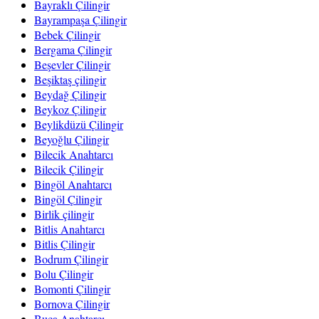
Bayraklı Çilingir
Bayrampaşa Çilingir
Bebek Çilingir
Bergama Çilingir
Beşevler Çilingir
Beşiktaş çilingir
Beydağ Çilingir
Beykoz Çilingir
Beylikdüzü Çilingir
Beyoğlu Çilingir
Bilecik Anahtarcı
Bilecik Çilingir
Bingöl Anahtarcı
Bingöl Çilingir
Birlik çilingir
Bitlis Anahtarcı
Bitlis Çilingir
Bodrum Çilingir
Bolu Çilingir
Bomonti Çilingir
Bornova Çilingir
Buca Anahtarcı