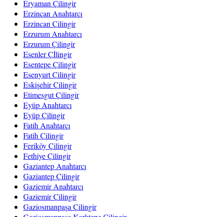
Eryaman Çilingir
Erzincan Anahtarcı
Erzincan Çilingir
Erzurum Anahtarcı
Erzurum Çilingir
Esenler Çİlingir
Esentepe Çilingir
Esenyurt Çilingir
Eskişehir Çilingir
Etimesgut Çilingir
Eyüp Anahtarcı
Eyüp Çilingir
Fatih Anahtarcı
Fatih Çilingir
Feriköy Çilingir
Fethiye Çilingir
Gaziantep Anahtarcı
Gaziantep Çilingir
Gaziemir Anahtarcı
Gaziemir Çilingir
Gaziosmanpaşa Çilingir
Gaziosmanpaşa Karlıtepe Çilingir