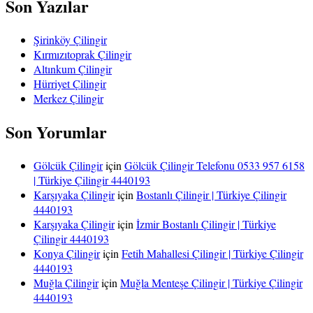
Son Yazılar
Şirinköy Çilingir
Kırmızıtoprak Çilingir
Altınkum Çilingir
Hürriyet Çilingir
Merkez Çilingir
Son Yorumlar
Gölcük Çilingir
için
Gölcük Çilingir Telefonu 0533 957 6158
| Türkiye Çilingir 4440193
Karşıyaka Çilingir
için
Bostanlı Çilingir | Türkiye Çilingir
4440193
Karşıyaka Çilingir
için
İzmir Bostanlı Çilingir | Türkiye
Çilingir 4440193
Konya Çilingir
için
Fetih Mahallesi Çilingir | Türkiye Çilingir
4440193
Muğla Çilingir
için
Muğla Menteşe Çilingir | Türkiye Çilingir
4440193