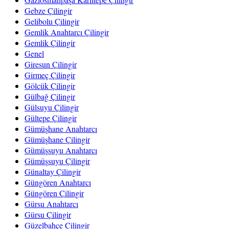
Gebze Çilingir
Gelibolu Çilingir
Gemlik Anahtarcı Çilingir
Gemlik Çilingir
Genel
Giresun Çilingir
Girmeç Çilingir
Gölcük Çilingir
Gülbağ Çilingir
Gülsuyu Çilingir
Gültepe Çilingir
Gümüşhane Anahtarcı
Gümüşhane Çilingir
Gümüşsuyu Anahtarcı
Gümüşsuyu Çilingir
Günaltay Çilingir
Güngören Anahtarcı
Güngören Çilingir
Gürsu Anahtarcı
Gürsu Çilingir
Güzelbahçe Çilingir