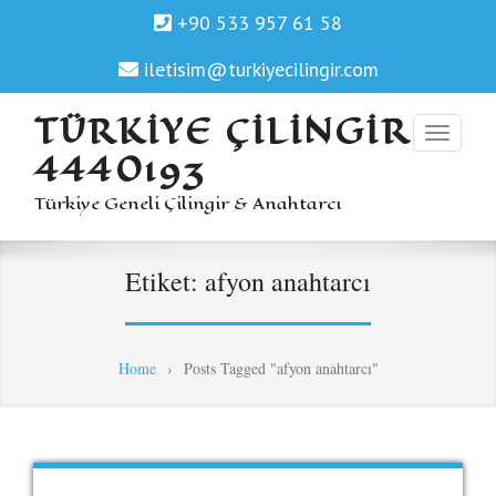
+90 533 957 61 58
iletisim@turkiyecilingir.com
TÜRKIYE ÇILINGIR
4440193
Türkiye Geneli Çilingir & Anahtarcı
Etiket:
afyon anahtarcı
Home
›
Posts Tagged "afyon anahtarcı"